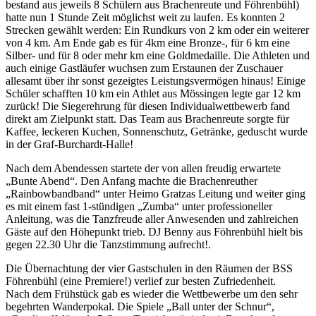
bestand aus jeweils 8 Schülern aus Brachenreute und Föhrenbühl)
hatte nun 1 Stunde Zeit möglichst weit zu laufen. Es konnten 2
Strecken gewählt werden: Ein Rundkurs von 2 km oder ein weiterer
von 4 km. Am Ende gab es für 4km eine Bronze-, für 6 km eine
Silber- und für 8 oder mehr km eine Goldmedaille. Die Athleten und
auch einige Gastläufer wuchsen zum Erstaunen der Zuschauer
allesamt über ihr sonst gezeigtes Leistungsvermögen hinaus! Einige
Schüler schafften 10 km ein Athlet aus Mössingen legte gar 12 km
zurück! Die Siegerehrung für diesen Individualwettbewerb fand
direkt am Zielpunkt statt. Das Team aus Brachenreute sorgte für
Kaffee, leckeren Kuchen, Sonnenschutz, Getränke, geduscht wurde
in der Graf-Burchardt-Halle!
Nach dem Abendessen startete der von allen freudig erwartete
„Bunte Abend“. Den Anfang machte die Brachenreuther
„Rainbowbandband“ unter Heimo Gratzas Leitung und weiter ging
es mit einem fast 1-stündigen „Zumba“ unter professioneller
Anleitung, was die Tanzfreude aller Anwesenden und zahlreichen
Gäste auf den Höhepunkt trieb. DJ Benny aus Föhrenbühl hielt bis
gegen 22.30 Uhr die Tanzstimmung aufrecht!.
Die Übernachtung der vier Gastschulen in den Räumen der BSS
Föhrenbühl (eine Premiere!) verlief zur besten Zufriedenheit.
Nach dem Frühstück gab es wieder die Wettbewerbe um den sehr
begehrten Wanderpokal. Die Spiele „Ball unter der Schnur“,