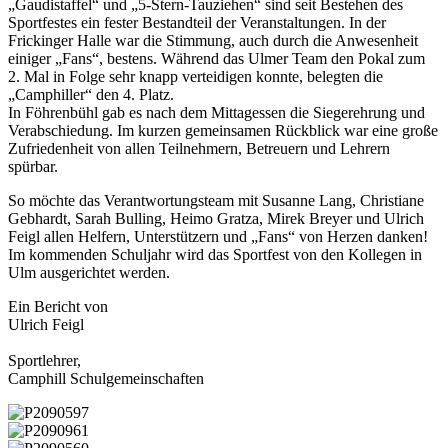
„Gaudistaffel“ und „5-Stern-Tauziehen“ sind seit Bestehen des
Sportfestes ein fester Bestandteil der Veranstaltungen. In der
Frickinger Halle war die Stimmung, auch durch die Anwesenheit
einiger „Fans“, bestens. Während das Ulmer Team den Pokal zum
2. Mal in Folge sehr knapp verteidigen konnte, belegten die
„Camphiller“ den 4. Platz.
In Föhrenbühl gab es nach dem Mittagessen die Siegerehrung und
Verabschiedung. Im kurzen gemeinsamen Rückblick war eine große
Zufriedenheit von allen Teilnehmern, Betreuern und Lehrern
spürbar.
So möchte das Verantwortungsteam mit Susanne Lang, Christiane
Gebhardt, Sarah Bulling, Heimo Gratza, Mirek Breyer und Ulrich
Feigl allen Helfern, Unterstützern und „Fans“ von Herzen danken!
Im kommenden Schuljahr wird das Sportfest von den Kollegen in
Ulm ausgerichtet werden.
Ein Bericht von
Ulrich Feigl
Sportlehrer,
Camphill Schulgemeinschaften