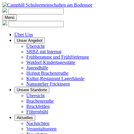
Menü
Über Uns
Unser Angebot
Übersicht
SBBZ mit Internat
Frühberatung und Frühförderung
Waldorf-Kindertagesstätte
Jugendhilfe
Hofgut Brachenreuthe
Kultur-Restaurant Lagerhäusle
Naturatelier Frickingen
Unsere Standorte
Übersicht
Brachenreuthe
Bruckfelden
Föhrenbühl
Aktuelles
Nachrichten
Veranstaltungen