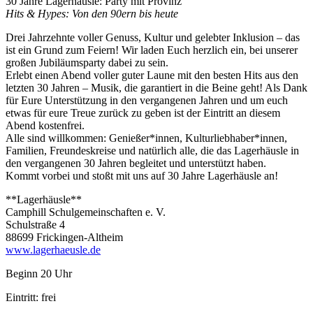
30 Jahre Lagerhäusle: Party mit Provinz
Hits & Hypes: Von den 90ern bis heute
Drei Jahrzehnte voller Genuss, Kultur und gelebter Inklusion – das
ist ein Grund zum Feiern! Wir laden Euch herzlich ein, bei unserer
großen Jubiläumsparty dabei zu sein.
Erlebt einen Abend voller guter Laune mit den besten Hits aus den
letzten 30 Jahren – Musik, die garantiert in die Beine geht! Als Dank
für Eure Unterstützung in den vergangenen Jahren und um euch
etwas für eure Treue zurück zu geben ist der Eintritt an diesem
Abend kostenfrei.
Alle sind willkommen: Genießer*innen, Kulturliebhaber*innen,
Familien, Freundeskreise und natürlich alle, die das Lagerhäusle in
den vergangenen 30 Jahren begleitet und unterstützt haben.
Kommt vorbei und stoßt mit uns auf 30 Jahre Lagerhäusle an!
**Lagerhäusle**
Camphill Schulgemeinschaften e. V.
Schulstraße 4
88699 Frickingen-Altheim
www.lagerhaeusle.de
Beginn 20 Uhr
Eintritt: frei